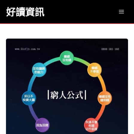
跳
好讀資訊
至
Mai
主
要
Men
內
容